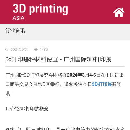
行业资讯
首页
展会概览
2024/05/24
1486
3d打印哪种材料便宜 - 广州国际3D打印展
观众中心
广州国际3D打印展览会即将在
2024年3月4-6日
在中国进出
口商品交易会展馆B区举行。邀您关注今日
3D打印展
新资
参展中心
讯：
同期活动
1. 介绍3D打印的概念
新闻中心
3D打印，即三维打印，是一种将电脑中的数字文件直接